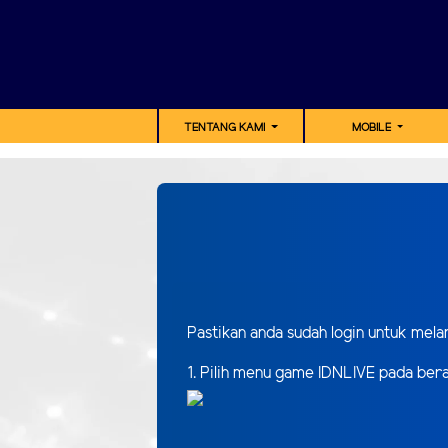
TENTANG KAMI
MOBILE
Pastikan anda sudah login untuk mela
1. Pilih menu game IDNLIVE pada ber