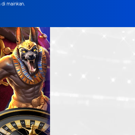
n di mainkan.